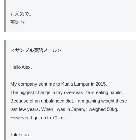
お元気で。
英語 学
＜サンプル英語メール＞
Hello Alex,
My company sent me to Kuala Lumpur in 2015.
The biggest change in my overseas life is eating habits.
Because of an unbalanced diet. I am gaining weight these
last few years. When I was in Japan, I weighed 50kg.
However, I got up to 70 kg!
Take care,