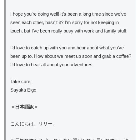
I hope you’re doing well! It’s been a long time since we’ve
seen each other, hasn’t it? I’m sorry for not keeping in
touch, but I’ve been really busy with work and family stuff.
I’d love to catch up with you and hear about what you’ve
been up to. How about we meet up soon and grab a coffee?
I’d love to hear all about your adventures.
Take care,
Sayaka Eigo
＜日本語訳＞
こんにちは、リリー。