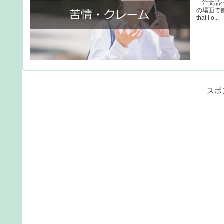
「注文品への苦情」
の場面で使える英語表現（
that I o...
スポ