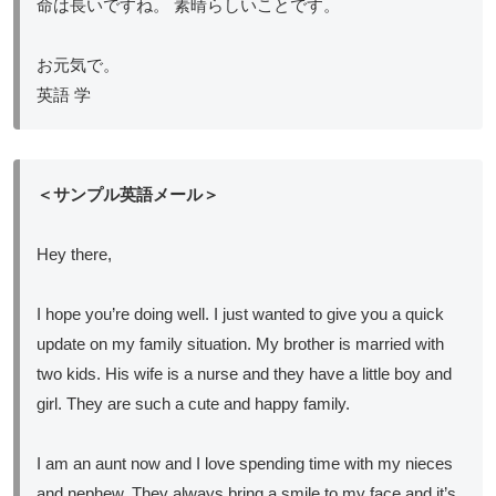
命は長いですね。 素晴らしいことです。
お元気で。
英語 学
＜サンプル英語メール＞
Hey there,
I hope you’re doing well. I just wanted to give you a quick
update on my family situation. My brother is married with
two kids. His wife is a nurse and they have a little boy and
girl. They are such a cute and happy family.
I am an aunt now and I love spending time with my nieces
and nephew. They always bring a smile to my face and it’s