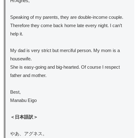
Hi Agnes,
Speaking of my parents, they are double-income couple.
Therefore they come back home late every night. I can’t
help it.
My dad is very strict but merciful person. My mom is a
housewife.
She is easy-going and big-hearted. Of course I respect
father and mother.
Best,
Manabu Eigo
＜日本語訳＞
やあ、アグネス。