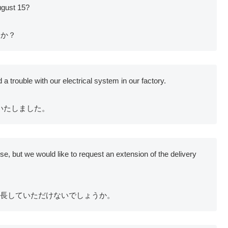
ugust 15?
うか？
trouble with our electrical system in our factory.
いたしました。
 but we would like to request an extension of the delivery
延長していただけないでしょうか。