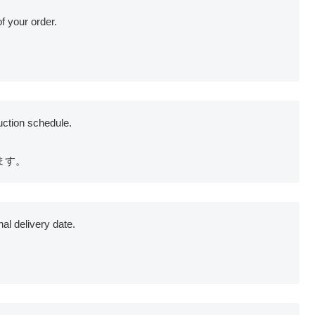
f your order.
。
uction schedule.
ます。
al delivery date.