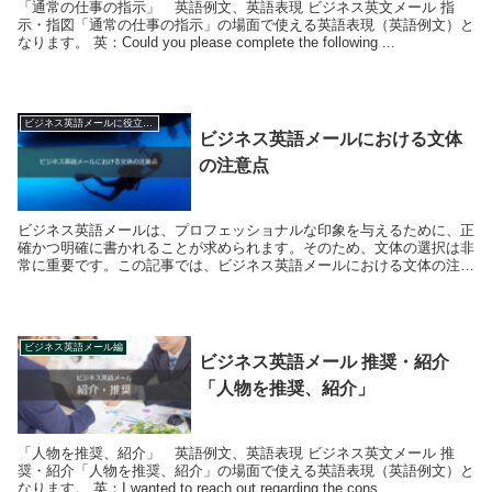
「通常の仕事の指示」 英語例文、英語表現 ビジネス英文メール 指
示・指図「通常の仕事の指示」の場面で使える英語表現（英語例文）と
なります。 英：Could you please complete the following ...
ビジネス英語メールに役立つTips
ビジネス英語メールにおける文体
の注意点
ビジネス英語メールは、プロフェッショナルな印象を与えるために、正
確かつ明確に書かれることが求められます。そのため、文体の選択は非
常に重要です。この記事では、ビジネス英語メールにおける文体の注意
点について説明します。 フォーマルな文体...
ビジネス英語メール編
ビジネス英語メール 推奨・紹介
「人物を推奨、紹介」
「人物を推奨、紹介」 英語例文、英語表現 ビジネス英文メール 推
奨・紹介「人物を推奨、紹介」の場面で使える英語表現（英語例文）と
なります。 英：I wanted to reach out regarding the cons...